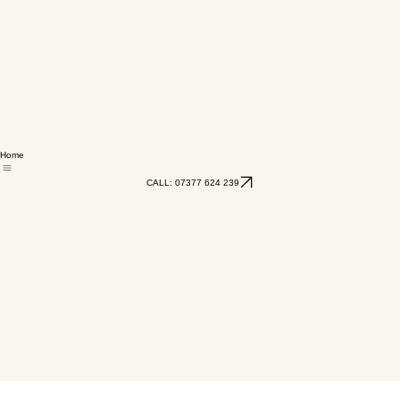
Home
CALL: 07377 624 239