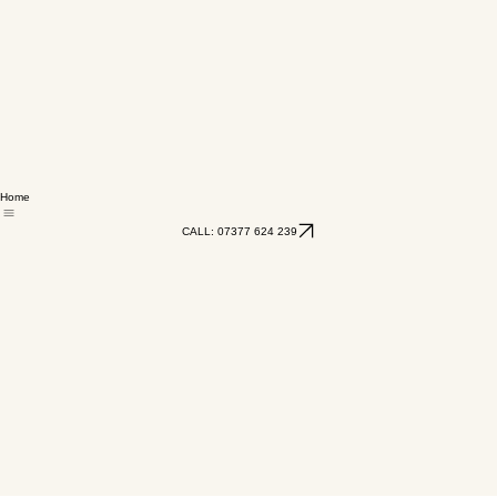
Home
CALL: 07377 624 239